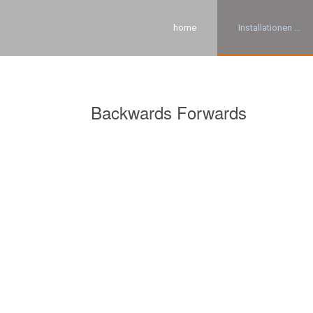
home
Installationen
Backwards Forwards