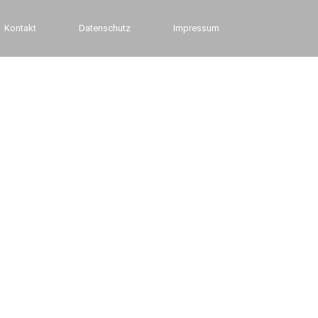
Kontakt
Datenschutz
Impressum